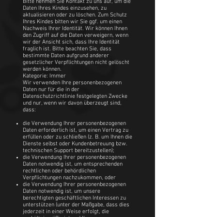
Bitte nehmen Sie Kontakt zu uns auf, um die
Daten Ihres Kindes einzusehen, zu
aktualisieren oder zu löschen. Zum Schutz
Ihres Kindes bitten wir Sie ggf. um einen
Nachweis Ihrer Identität. Wir können Ihnen
den Zugriff auf die Daten verweigern, wenn
wir der Ansicht sich, dass Ihre Identität
fraglich ist. Bitte beachten Sie, dass
bestimmte Daten aufgrund anderer
gesetzlicher Verpflichtungen nicht gelöscht
werden können.
Kategorie: Immer
Wir verwenden Ihre personenbezogenen
Daten nur für die in der
Datenschutzrichtlinie festgelegten Zwecke
und nur, wenn wir davon überzeugt sind,
dass:
die Verwendung Ihrer personenbezogenen
Daten erforderlich ist, um einen Vertrag zu
erfüllen oder zu schließen (z. B. um Ihnen die
Dienste selbst oder Kundenbetreuung bzw.
technischen Support bereitzustellen);
die Verwendung Ihrer personenbezogenen
Daten notwendig ist, um entsprechenden
rechtlichen oder behördlichen
Verpflichtungen nachzukommen, oder
die Verwendung Ihrer personenbezogenen
Daten notwendig ist, um unsere
berechtigten geschäftlichen Interessen zu
unterstützen (unter der Maßgabe, dass dies
jederzeit in einer Weise erfolgt, die