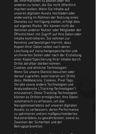
ab, Informationen zu posten oder mit
anderen zu teilen, die Sie nicht öffentlich
machen wollen. Wenn Sie Inhalte auf
unseren digitalen Assets hochladen oder
anderweitig im Rahmen der Nutzung eines
Dienstes zur Verfügung stellen, erfolgt dies
auf eigenes Risiko. Wir können nicht die
Aktionen anderer Nutzer oder Mitglieder der
Öffentlichkeit mit Zugriff auf Ihre Daten oder
Inhalte kontrollieren. Sie nehmen zur
Kenntnis und bestätigen hiermit, dass
Kopien Ihrer Daten selbst nach deren
Löschung auf zwischengespeicherten und
archivierten Seiten oder nach der Erstellung
einer Kopie/Speicherung Ihrer Inhalte durch
Dritte abrufbar bleiben können.
Cookies und ähnliche Technologien
Wenn Sie unsere Dienste besuchen oder
darauf zugreifen, autorisieren wir Dritte
dazu, Webbeacons, Cookies, Pixel Tags,
Skripte sowie andere Technologien und
Analysedienste („Tracking-Technologien“)
einzusetzen. Diese Tracking-Technologien
können es Dritten ermöglichen, Ihre Daten
automatisch zu erfassen, um das
Navigationserlebnis auf unseren digitalen
Assets zu verbessern, deren Performance
zu optimieren und ein maßgeschneidertes
Nutzererlebnis zu gewährleisten, sowie zu
Zwecken der Sicherheit und der
Betrugsprävention.