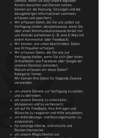
Dienste. Wenn Sie also unsere digitalen
Assets besuchen und Dienste nutzen,
können wir die Nutzung, Sitzungen und die
dazugehörigen Informationen sammeln,
erfassen und speichern.
Wir erfassen Daten, die Sie uns selbst zur
Verfügung stellen, beispielsweise, wenn Sie
über einen Kommunikationskanal direkt mit
uns Kontakt aufnehmen (z. B. eine E-Mail mit
einem Kommentar oder Feedback).
Wir können, wie unten beschrieben, Daten
aus Drittquellen erfassen.
Wir erfassen Daten, die Sie uns zur
Verfügung stellen, wenn Sie sich über einen
Drittanbieter wie Facebook oder Google bei
unseren Diensten anmelden.
Warum erfassen wir diese Daten?
Kategorie: Immer
Wir können Ihre Daten für folgende Zwecke
verwenden:
um unsere Dienste zur Verfügung zu stellen
und zu betreiben;
um unsere Dienste zu entwickeln,
anzupassen und zu verbessern;
um auf Ihr Feedback, Ihre Anfragen und
Wünsche zu reagieren und Hilfe anzubieten;
um Anforderungs- und Nutzungsmuster zu
analysieren;
für sonstige interne, statistische und
Recherchezwecke;
um unsere Möglichkeiten zur