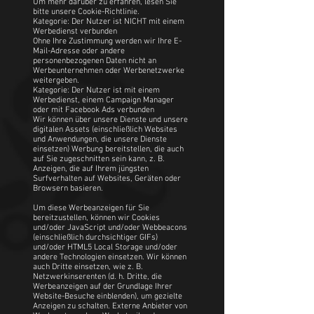
Um mehr darüber zu erfahren, lesen Sie
bitte unsere Cookie-Richtlinie.
Kategorie: Der Nutzer ist NICHT mit einem
Werbedienst verbunden
Ohne Ihre Zustimmung werden wir Ihre E-
Mail-Adresse oder andere
personenbezogenen Daten nicht an
Werbeunternehmen oder Werbenetzwerke
weitergeben.
Kategorie: Der Nutzer ist mit einem
Werbedienst, einem Campaign Manager
oder mit Facebook Ads verbunden
Wir können über unsere Dienste und unsere
digitalen Assets (einschließlich Websites
und Anwendungen, die unsere Dienste
einsetzen) Werbung bereitstellen, die auch
auf Sie zugeschnitten sein kann, z. B.
Anzeigen, die auf Ihrem jüngsten
Surfverhalten auf Websites, Geräten oder
Browsern basieren.
Um diese Werbeanzeigen für Sie
bereitzustellen, können wir Cookies
und/oder JavaScript und/oder Webbeacons
(einschließlich durchsichtiger GIFs)
und/oder HTML5 Local Storage und/oder
andere Technologien einsetzen. Wir können
auch Dritte einsetzen, wie z. B.
Netzwerkinserenten (d. h. Dritte, die
Werbeanzeigen auf der Grundlage Ihrer
Website-Besuche einblenden), um gezielte
Anzeigen zu schalten. Externe Anbieter von