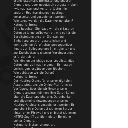
ordnungsgemäße Bereitstellung unserer
Dienste und/oder gesetzlich vorgeschrieben
(wie nachstehend weiter erläutert) in
anderen Rechtsordnungen gepflegt,
verarbeitet und gespeichert werden.
Wie lange werden die Daten vorgehalten?
Kategorie: Immer
Bitte beachten Sie, dass wir die erfassten
Daten so lange aufbewahren, wie es für die
Bereitstellung unserer Dienste, zur
Einhaltung unserer gesetzlichen und
vertraglichen Verpflichtungen gegenüber
Ihnen, zur Beilegung von Streitigkeiten und
zur Durchsetzung unserer Vereinbarungen
erforderlich ist.
Wir können unrichtige oder unvollständige
Daten jederzeit nach eigenem Ermessen
berichtigen, ergänzen oder löschen.
Wie schützen wir die Daten?
Kategorie: Immer
Der Hosting-Dienst für unserer digitalen
Assets stellt uns die Online-Plattform zu
Verfügung, über die wir Ihnen unsere
Dienste anbieten können. Ihre Daten können
über die Datenspeicherung, Datenbanken
und allgemeine Anwendungen unseres
Hosting-Anbieters gespeichert werden. Er
speichert Ihre Daten auf sicheren Servern
hinter einer Firewall und er bietet sicheren
HTTPS-Zugriff auf die meisten Bereiche
seiner Dienste.
Kategorie: Nutzer akzeptiert