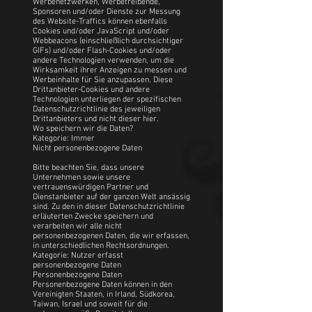
Werbenetzwerken, Werbetreibende,
Sponsoren und/oder Dienste zur Messung
des Website-Traffics können ebenfalls
Cookies und/oder JavaScript und/oder
Webbeacons (einschließlich durchsichtiger
GIFs) und/oder Flash-Cookies und/oder
andere Technologien verwenden, um die
Wirksamkeit ihrer Anzeigen zu messen und
Werbeinhalte für Sie anzupassen. Diese
Drittanbieter-Cookies und andere
Technologien unterliegen der spezifischen
Datenschutzrichtlinie des jeweiligen
Drittanbieters und nicht dieser hier.
Wo speichern wir die Daten?
Kategorie: Immer
Nicht personenbezogene Daten
Bitte beachten Sie, dass unsere
Unternehmen sowie unsere
vertrauenswürdigen Partner und
Dienstanbieter auf der ganzen Welt ansässig
sind. Zu den in dieser Datenschutzrichtlinie
erläuterten Zwecke speichern und
verarbeiten wir alle nicht
personenbezogenen Daten, die wir erfassen,
in unterschiedlichen Rechtsordnungen.
Kategorie: Nutzer erfasst
personenbezogene Daten
Personenbezogene Daten
Personenbezogene Daten können in den
Vereinigten Staaten, in Irland, Südkorea,
Taiwan, Israel und soweit für die