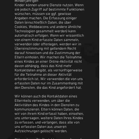
Minderjährigen
Kinder können unsere Dienste nutzen. Wenn
sie jedoch Zugriff auf bestimmte Funktionen
wünschen, müssen sie ggf. gewisse
Angaben machen. Die Erfassung einiger
Daten (einschließlich Daten, die über
Cookies, Webbeacons und andere ähnliche
Technologien gesammelt werden) kann
automatisch erfolgen. Wenn wir wissentlich
von einem Kind erfasste Daten sammeln,
verwenden oder offenlegen, werden wir in
Übereinstimmung mit geltendem Recht
darauf hinweisen und die Zustimmung der
Eltern einholen. Wir machen die Teilnahme
eines Kindes an einer Online-Aktivität nicht
davon abhängig, dass das Kind mehr
Kontaktdaten angibt, als vernünftigerweise
für die Teilnahme an dieser Aktivität
erforderlich ist. Wir verwenden die von uns
erfassten Daten nur im Zusammenhang mit
den Diensten, die das Kind angefordert hat.
Wir können auch die Kontaktdaten eines
Elternteils verwenden, um über die
Aktivitäten des Kindes in den Diensten zu
kommunizieren. Eltern können Daten, die
wir von ihrem Kind erfasst haben, einsehen,
uns untersagen, weitere Daten Ihres Kindes
zu erfassen, und verlangen, dass alle von
uns erfassten Daten aus unseren
Aufzeichnungen gelöscht werden.