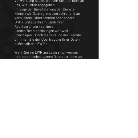
Verwendung haben, wenden Sie sich bitte an
uns, wie unten angegeben.
Im Zuge der Bereitstellung der Dienste
können wir Daten grenzüberschreitend an
verbundene Unternehmen oder andere
Dritte und aus Ihrem Land/Ihrer
Rechtsordnung in andere
Länder/Rechtsordnungen weltweit
übertragen. Durch die Nutzung der Dienste
stimmen Sie der Übertragung Ihrer Daten
außerhalb des EWR zu.
Wenn Sie im EWR ansässig sind, werden
Ihre personenbezogenen Daten nur dann an
Standorte außerhalb des EWR übertragen,
wenn wir davon überzeugt sind, dass ein
angemessenes oder vergleichbares Niveau
zum Schutz personenbezogener Daten
besteht. Wir werden geeignete Schritte
unternehmen, um sicherzustellen, dass wir
über angemessene vertragliche
Vereinbarungen mit unseren Drittparteien
verfügen, um zu gewährleisten, dass
entsprechende Sicherheitsvorkehrungen
getroffen werden, so dass das Risiko einer
unrechtmäßigen Nutzung, Änderung,
Löschung, eines Verlusts oder Diebstahls
Ihrer personenbezogenen Daten minimiert
wird und dass diese Drittparteien jederzeit
in Übereinstimmung mit den geltenden
Gesetzen handeln.
Rechte gemäß kalifornischem