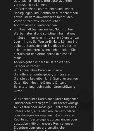
Datensicherheit und Betrugsprävention
verbessern zu können;
um Verstöße zu untersuchen und unsere
Bedingungen und Richtlinien durchzusetzen
sowie um dem anwendbaren Recht, den
Vorschriften bzw. behördlichen
Anordnungen zu entsprechen;
um Ihnen Aktualisierungen, Nachrichten,
Werbematerial und sonstige Informationen
im Zusammenhang mit unseren Diensten zu
übermitteln. Bei Werbe-E-Mails können Sie
selbst entscheiden, ob Sie diese weiterhin
erhalten möchten. Wenn nicht, klicken Sie
einfach auf den Abmeldelink in diesen E-
Mails.
An wen geben wir diese Daten weiter?
Kategorie: Immer
Wir können Ihre Daten an unsere
Dienstleister weitergeben, um unsere
Dienste zu betreiben (z. B. Speicherung von
Daten über Hosting-Dienste Dritter,
Bereitstellung technischer Unterstützung
usw.).
Wir können Ihre Daten auch unter folgenden
Umständen offenlegen: (i) um rechtswidrige
Aktivitäten oder sonstiges Fehlverhalten zu
untersuchen, aufzudecken, zu verhindern
oder dagegen vorzugehen; (ii) um unsere
Rechte auf Verteidigung zu begründen oder
auszuüben; (iii) um unsere Rechte, unser
Eigentum oder unsere persönliche