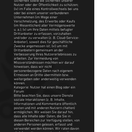
Sicherheit sowie die Sicherheit unserer
Nutzer oder der Öffentlichkeit zu schützen;
(iv) im Falle eines Kontrollwechsels bei uns
oder bei einem unserer verbundenen
Unternehmen (im Wege einer
Verschmelzung, des Erwerbs oder Kaufs
(im Wesentlichen) aller Vermögenswerte
u. a.); (v) um Ihre Daten mittels befugter
Drittanbieter zu erfassen, vorzuhalten
und/oder zu verwalten (z. B. Cloud-Service-
Anbieter), soweit dies für geschäftliche
Zwecke angemessen ist; (vi) um mit
Drittanbietern gemeinsam an der
Verbesserung Ihres Nutzererlebnisses zu
arbeiten. Zur Vermeidung von
Missverständnissen möchten wir darauf
hinweisen, dass wir nicht
personenbezogene Daten nach eigenem
Ermessen an Dritte übermitteln bzw.
weitergeben oder anderweitig verwenden
können.
Kategorie: Nutzer hat einen Blog oder ein
Forum
Bitte beachten Sie, dass unsere Dienste
soziale Interaktionen (z. B. Inhalte,
Informationen und Kommentare öffentlich
posten und mit anderen Nutzern chatten)
ermöglichen. Wir weisen Sie darauf hin,
dass alle Inhalte oder Daten, die Sie in
diesen Bereichen zur Verfügung stellen, von
anderen Personen gelesen, erfasst und
verwendet werden können. Wir raten davon