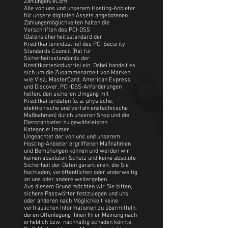
Zahlungen/eCom
Alle von uns und unserem Hosting-Anbieter
für unsere digitalen Assets angebotenen
Zahlungsmöglichkeiten halten die
Vorschriften des PCI-DSS
(Datensicherheitsstandard der
Kreditkartenindustrie) des PCI Security
Standards Council (Rat für
Sicherheitsstandards der
Kreditkartenindustrie) ein. Dabei handelt es
sich um die Zusammenarbeit von Marken
wie Visa, MasterCard, American Express
und Discover. PCI-DSS-Anforderungen
helfen, den sicheren Umgang mit
Kreditkartendaten (u. a. physische,
elektronische und verfahrenstechnische
Maßnahmen) durch unseren Shop und die
Dienstanbieter zu gewährleisten.
Kategorie: Immer
Ungeachtet der von uns und unserem
Hosting-Anbieter ergriffenen Maßnahmen
und Bemühungen können und werden wir
keinen absoluten Schutz und keine absolute
Sicherheit der Daten garantieren, die Sie
hochladen, veröffentlichen oder anderweitig
an uns oder andere weitergeben.
Aus diesem Grund möchten wir Sie bitten,
sichere Passwörter festzulegen und uns
oder anderen nach Möglichkeit keine
vertraulichen Informationen zu übermitteln,
deren Offenlegung Ihnen Ihrer Meinung nach
erheblich bzw. nachhaltig schaden könnte.