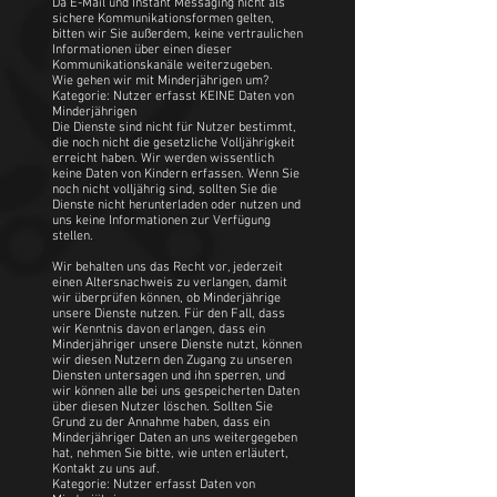
Da E-Mail und Instant Messaging nicht als
sichere Kommunikationsformen gelten,
bitten wir Sie außerdem, keine vertraulichen
Informationen über einen dieser
Kommunikationskanäle weiterzugeben.
Wie gehen wir mit Minderjährigen um?
Kategorie: Nutzer erfasst KEINE Daten von
Minderjährigen
Die Dienste sind nicht für Nutzer bestimmt,
die noch nicht die gesetzliche Volljährigkeit
erreicht haben. Wir werden wissentlich
keine Daten von Kindern erfassen. Wenn Sie
noch nicht volljährig sind, sollten Sie die
Dienste nicht herunterladen oder nutzen und
uns keine Informationen zur Verfügung
stellen.
Wir behalten uns das Recht vor, jederzeit
einen Altersnachweis zu verlangen, damit
wir überprüfen können, ob Minderjährige
unsere Dienste nutzen. Für den Fall, dass
wir Kenntnis davon erlangen, dass ein
Minderjähriger unsere Dienste nutzt, können
wir diesen Nutzern den Zugang zu unseren
Diensten untersagen und ihn sperren, und
wir können alle bei uns gespeicherten Daten
über diesen Nutzer löschen. Sollten Sie
Grund zu der Annahme haben, dass ein
Minderjähriger Daten an uns weitergegeben
hat, nehmen Sie bitte, wie unten erläutert,
Kontakt zu uns auf.
Kategorie: Nutzer erfasst Daten von