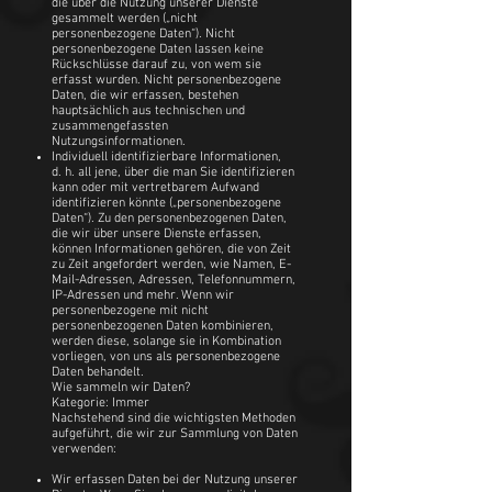
die über die Nutzung unserer Dienste
gesammelt werden („nicht
personenbezogene Daten“). Nicht
personenbezogene Daten lassen keine
Rückschlüsse darauf zu, von wem sie
erfasst wurden. Nicht personenbezogene
Daten, die wir erfassen, bestehen
hauptsächlich aus technischen und
zusammengefassten
Nutzungsinformationen.
Individuell identifizierbare Informationen,
d. h. all jene, über die man Sie identifizieren
kann oder mit vertretbarem Aufwand
identifizieren könnte („personenbezogene
Daten“). Zu den personenbezogenen Daten,
die wir über unsere Dienste erfassen,
können Informationen gehören, die von Zeit
zu Zeit angefordert werden, wie Namen, E-
Mail-Adressen, Adressen, Telefonnummern,
IP-Adressen und mehr. Wenn wir
personenbezogene mit nicht
personenbezogenen Daten kombinieren,
werden diese, solange sie in Kombination
vorliegen, von uns als personenbezogene
Daten behandelt.
Wie sammeln wir Daten?
Kategorie: Immer
Nachstehend sind die wichtigsten Methoden
aufgeführt, die wir zur Sammlung von Daten
verwenden:
Wir erfassen Daten bei der Nutzung unserer